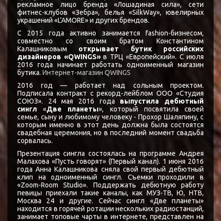
рекламное лицо бренда «Лошадиная сила», сети
фитнес-клубов «Зебра», белья «SilkWay», ювелирных
украшений «L'AMORE» и других брендов.
С 2015 года активно занимается fashion-бизнесом,
совместно со своим братом Константином
Калашниковым
открывает бутик российских
дизайнеров «QWINGS»
в ТРЦ «Европейский». C июля
2016 года начинает работать одноименный магазин
бутика.
Интернет-магазин QWINGS
2016 год — работает над сольным проектом.
Подписала контракт с рекорд-лейблом ООО «Студия
СОЮЗ». 24 мая 2016 года
выпустила дебютный
сингл
«
Две планеты
», который посвятила своей
семье, сыну и любимому человеку - Прохор Шаляпину, с
которым именно в этот день должна была состоятся
свадебная церемония, но в последний момент свадьба
сорвалась.
Презентация сингла состоялась на программе Андрея
Малахова «Пусть говорят» (Первый канал). 1 июня 2016
года Анна Калашникова сняла свой первый дебютный
клип на одноименный сингл. Съемки проходили в
«Zoom-Room Studio». Поддержать дебютную работу
певицы приехали такие каналы, как МУЗ-ТВ, Ю, НТВ,
Москва 24 и другие. Сейчас сингл «Две планеты»
находится в горячей ротации нескольких радиостанций,
занимает топовые чарты в интернете, представлен на