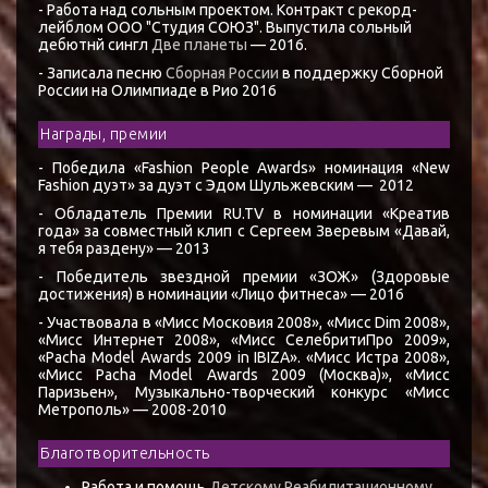
- Работа над сольным проектом. Контракт с рекорд-
лейблом ООО "Студия СОЮЗ". Выпустила сольный
дебютнй сингл
Две планеты
— 2016.
- Записала песню
Сборная России
в поддержку Сборной
России на Олимпиаде в Рио 2016
Награды, премии
- Победила «Fashion People Awards» номинация «New
Fashion дуэт» за дуэт с Эдом Шульжевским — 2012
- Обладатель Премии RU.TV в номинации «Креатив
года» за совместный клип с Сергеем Зверевым «Давай,
я тебя раздену» — 2013
- Победитель звездной премии «ЗОЖ» (Здоровые
достижения) в номинации «Лицо фитнеса» — 2016
- Участвовала в «Мисс Московия 2008», «Мисс Dim 2008»,
«Мисс Интернет 2008», «Мисс СелебритиПро 2009»,
«Pacha Model Awards 2009 in IBIZA». «Мисс Истра 2008»,
«Мисс Pacha Model Awards 2009 (Москва)», «Мисс
Паризьен», Музыкально-творческий конкурс «Мисс
Метрополь» — 2008-2010
Благотворительность
Работа и помощь
Детскому Реабилитационному