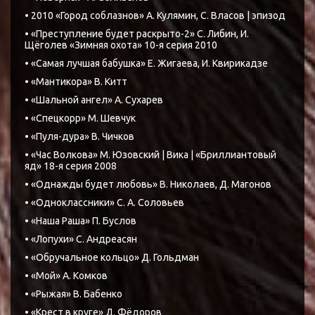
• 2010 «Город соблазнов» А. Кулямин, С. Власов | эпизод
• «Преступление будет раскрыто-2» С. Либин, И.
Щёголев «Зимняя охота» 10-я серия 2010
• «Самая лучшая бабушка» Е. Жигаева, И. Квирикадзе
• «Мантикора» В. Китт
• «Шальной ангел» А. Сухарев
• «Спецкорр» М. Шевчук
• «Пуля-дура» В. Чичков
• «Час Волкова» М. Юзовский | Вика | «Бриллиантовый
яд» 18-я серия 2008
• «Однажды будет любовь» В. Николаев, Д. Магонов
• «Одноклассники» С. А. Соловьев
• «Наша Раша» П. Буслов
• «Лопухи» С. Андреасян
• «Обручальное кольцо» Д. Гольдман
• «Мой» А. Комков
• «Рыжая» В. Бабенко
• «Крест в круге» Д. Фёдоров