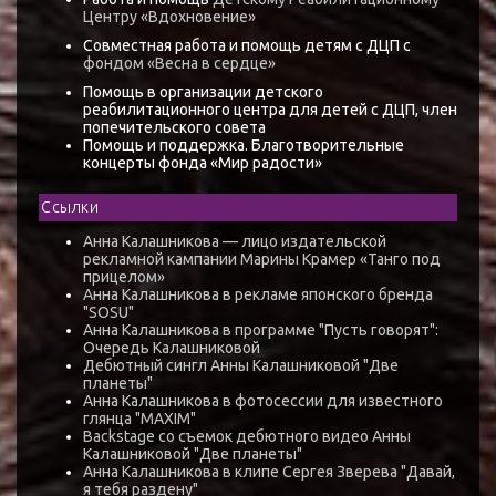
Центру «Вдохновение»
Совместная работа и помощь детям с ДЦП с
фондом «Весна в сердце»
Помощь в организации детского
реабилитационного центра для детей с ДЦП, член
попечительского совета
Помощь и поддержка. Благотворительные
концерты фонда «Мир радости»
Ссылки
Анна Калашникова — лицо издательской
рекламной кампании Марины Крамер «Танго под
прицелом»
Анна Калашникова в рекламе японского бренда
"SOSU"
Анна Калашникова в программе "Пусть говорят":
Очередь Калашниковой
Дебютный сингл Анны Калашниковой "Две
планеты"
Анна Калашникова в фотосессии для известного
глянца "MAXIM"
Backstage со съемок дебютного видео Анны
Калашниковой "Две планеты"
Анна Калашникова в клипе Сергея Зверева "Давай,
я тебя раздену"