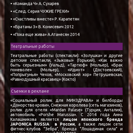
• «Команда Ч» А. Сухарев
• «След. Серия ЧУЖИЕ ГРЕХИ»
• «Счастливы вместе» Р. Карапетян
• «Братаны 3» В. Конисевич 2012
• «Пока еще жива» А.Атанесян 2014
Театральные работы
Театральные работы (спектакли): «Золушка» и другие
детские спектакли, «Зыковы» (Горький), «Как важно
быть серьезным» (Уальд), «Тартюф» (Мольер), «Брак
поневоле» (Мольер), «Идиот» (Достоевский),
«Попрыгунья» Чехов, «Московский хор» Петрушевская,
«Равнодушный красавец» (Кокто)
Съемки в рекламе
«Социальный ролик для МИНЗДРАВА» и билборды
«Донорство крови», Снежная королева (сеть магазинов),
ролик для отеля «Mardan Palase» (Турция, Анталия),
автомобиль «Porshe Marussia». С 2014 года Анна
Калашникова является
лицом японского бренда
JAPONICA RUSSIA в России
, а также лицом сети
фитнес-клубов "Зебра", бренда "Лошадиная сила" и