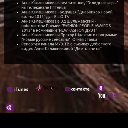
Анна Калашникова в реалити-шоу "Голодные игры"
на телеканале Пятница!
Анна Калашникова - ведущая "Дневников Новой
волны 2012" для ELLO TV
Анна Калашникова в Эд Шульжевский -
победители Премии "FASHION PEOPLE AWARDS
2012" в номинации "NEW FASHION ДУЭТ"
Анна Калашникова и Прохор Шаляпин в программе
"Новые русские сенсации": Очная ставка
Репортаж канала МУЗ-ТВ о съемках дебютного
видео Анны Калашниковой "Две планеты"
© 2013 ANNA KALASHNIKOVA OFFICIAL SITE. ALL RIGHTS RESERVED.
MADE IN
HLOBYS
СЛЕДИТЕ ЗА ТВОРЧЕСТВОМ