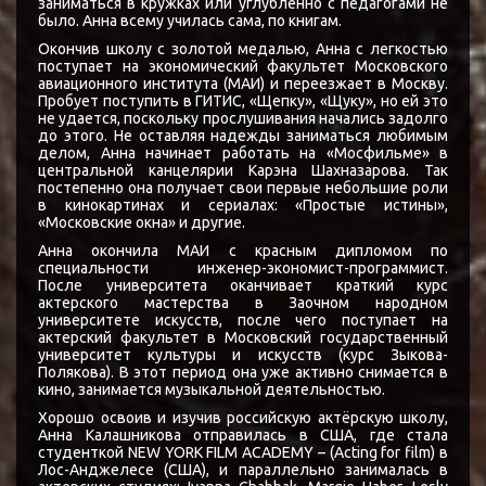
заниматься в кружках или углубленно с педагогами не
было. Анна всему училась сама, по книгам.
Окончив школу с золотой медалью, Анна с легкостью
поступает на экономический факультет Московского
авиационного института (МАИ) и переезжает в Москву.
Пробует поступить в ГИТИС, «Щепку», «Щуку», но ей это
не удается, поскольку прослушивания начались задолго
до этого. Не оставляя надежды заниматься любимым
делом, Анна начинает работать на «Мосфильме» в
центральной канцелярии Карэна Шахназарова. Так
постепенно она получает свои первые небольшие роли
в кинокартинах и сериалах: «Простые истины»,
«Московские окна» и другие.
Анна окончила МАИ с красным дипломом по
специальности инженер-экономист-программист.
После университета оканчивает краткий курс
актерского мастерства в Заочном народном
университете искусств, после чего поступает на
актерский факультет в Московский государственный
университет культуры и искусств (курс Зыкова-
Полякова). В этот период она уже активно снимается в
кино, занимается музыкальной деятельностью.
Хорошо освоив и изучив российскую актёрскую школу,
Анна Калашникова отправилась в США, где стала
студенткой NEW YORK FILM ACADEMY – (Acting for film) в
Лос-Анджелесе (США), и параллельно занималась в