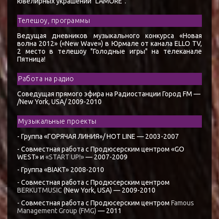
ювелирных украшений "L'AMORE".
Телешоу, программы
Ведущая дневников музыкального конкурса «Новая
волна 2012» («New Wave») в Юрмале от канала ELLO TV,
2 место в телешоу "Голодные игры" на телеканале
Пятница!
Работа на радио
Соведущая прямого эфира на Радиостанции Город FM —
/New York, USA/ 2009-2010
Музыкальные проекты
- Группа «ГОРЯЧАЯ ЛИНИЯ»/ HOT LINE — 2003-2007
- Совместная работа с Продюсерским центром «GO
WEST» и
«START UP!»
— 2007-2009
- Группа «BIAKT» 2008-2010
- Совместная работа с Продюсерским центром
BERKUTMUSIC
(New York, USA) — 2009-2010
- Совместная работа с Продюсерским центром
Famous
Management Group (FMG)
— 2011