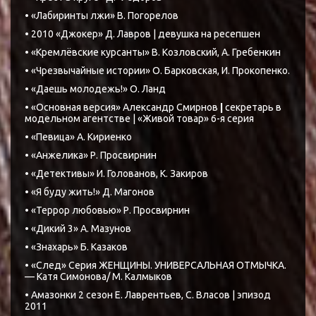
• «Лабиринты лжи» В. Погорелов
• 2010 «Джокер» Д. Лавров | девушка на ресепшен
• «Кремлёвские курсанты» В. Козловский, А. Гребенкин
• «Чрезвычайные истории» О. Барковская, И. Прокопенко.
• «Даешь молодежь!» О. Ланд
• «Основная версия» Александр Смирнов
|
секретарь в
модельном агентстве | «Живой товар» 6-я серия
• «Певица» А. Кириенко
• «Анжелика» Р. Просвирнин
• «Детективы» И. Голованов, К. Закиров
• «Я буду жить!» Д. Магонов
• «Террор любовью» Р. Просвирнин
• «Дикий 3» А. Мазунов
• «Знахарь» Б. Казаков
• «След» Серия ЖЕНЩИНЫ. УНИВЕРСАЛЬНАЯ ОТМЫЧКА.
— Катя Симонова/ М. Калмыков
• Амазонки 2 сезон Е. Лаврентьев, С. Власов | эпизод
2011