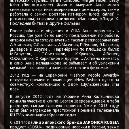
актерских студиях: Ivanna Chabbak, Margie Haber, Lesly
Kahn (Лос-Анджелес). Живя в Америке Анна много
снималась в картинах американских режиссеров, также
работала с самим Бреттом Рэтнером (Brett Ratner) –
режиссёром, снявшим трилогию «Час пик», «Люди Х.
Последняя битва» и другие фильмы.
После работы и обучения в США Анна вернулась в
Россию, где уже было много предложений по работе,
актриса начала сотрудничать с такими режиссёрами как:
А.Атанесян, С.Соловьёв, А.Мазунов, П.Буслов, Б.Казаков,
Д.Лавров и другие…. Партнёрами по площадке были:
М.Галустян, С.Светлаков, К.Крюков, А.Венес,
О.Филипчик, О.Харитонов и другие…. Активно снимаясь
в кино, Анна Калашникова не забывает и об увлечении
музыкой – сочиняет и записывает песни к фильмам.
2012 год — на церемонии «Fashion People Awards»
получила премию в номинации «New Fashion дуэт» за
совместную композицию с Эдом Шульжевским «Ты
всё».
В августе 2012 года на Украине Анна Калашникова
приняла участие в клипе Сергея Зверева «Давай, я тебя
раздену», сыграв главную героиню. Уже в 2013 году
клип был награжден престижной Премией телеканала
RU.TV в номинации «Креатив года».
С 2014 года
лицо японского бренда JAPONICA RUSSIA
продукт «SOSU» - педикюрные носочки в России, также