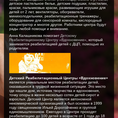
детское пастельное белье, детские подушки, пластилин,
краски, пальчиковые краски, развивающие игрушки для
детей от 2 лет, вентиляторы, обогреватели,
минихолодильники, реабилитационные тренажеры ,
оборудование для сенсорной комнаты, кислородный
концентратор и многое другое. Работники центра будут
рады любой помощи и вниманию.
Анна Калашникова помогает
Детскому
Реабилитационному Центру «Вдохновение»
, который
занимается реабилитацией детей с ДЦП, помощью их
родителям.
Детский Реабилитационный Центры «Вдохновение»
является уникальным местом реабилитации детей,
оказавшихся в трудной жизненной ситуации. Это место
где нашли дом, источник творчества и вдохновения,
точку опоры в жизни несколько сотен детей-сирот и
взрослых. Детский Центр является автономной
некоммерческой организацией и был основан в 1999
году священником Ильей Дорогойченко и группой
единомышленников. Ежегодно в Центре проходят
реабилитацию до 100 детей в возрасте от 1 года до 18