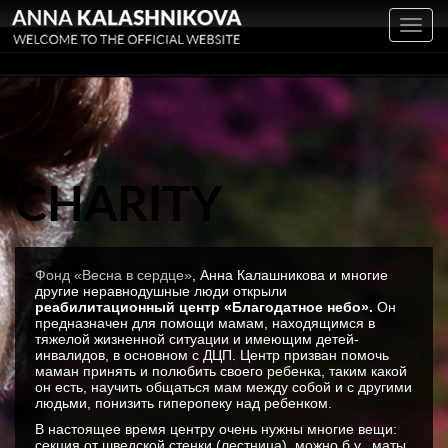
Toggl
navig
CHARITY
Фонд «Весна в сердце»
, Анна Калашникова и многие
другие неравнодушные люди открыли
реабилитационный центр «Благодатное небо».
Он
предназначен для помощи мамам, находящимся в
тяжелой жизненной ситуации и имеющим детей-
инвалидов, в основном с ДЦП. Центр призван помочь
маман принять и полюбить своего ребенка, таким какой
он есть, научить общаться мам между собой и с другими
людьми, понизить гиперопеку над ребенком.
В настоящее время центру очень нужны многие вещи:
секция от шведской стенки (лестница), можно б.у., маты,