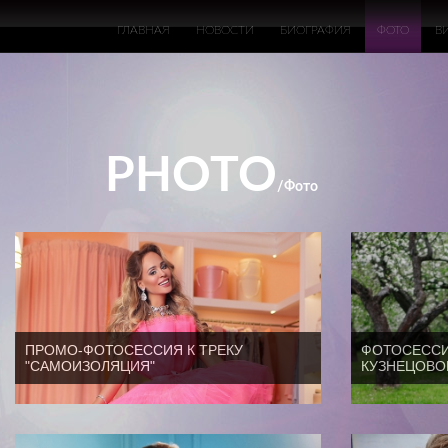
ГЛАВНАЯ
НОВОСТИ
БИОГРАФИЯ
ФОТО
В
PHOTO
/фото
ПРОМО-ФОТОСЕССИЯ К ТРЕКУ
ФОТОСЕССИ
"САМОИЗОЛЯЦИЯ"
КУЗНЕЦОВО