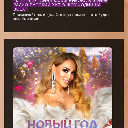
20.12.2023
АННА КАЛАШНИКОВА В ЭФИРЕ
РАДИО РУССКИЙ ХИТ В ШОУ «ОДИН НА
ВСЕХ»
Подключайтесь и делайте звук громче — это будет
незабываемо!