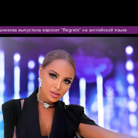
АННА К
ИДЕО
АУДИО
ПРЕССА
CHARITY
КОНТАКТЫ
ВК СООБЩЕСТ
шникова выпустила еврохит "Regrets" на английской языке
NEWS
/Новости