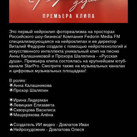
Это первый нейроклип фотореализма на просторах
Российского шоу-бизнеса! Компания Fedorin Media FM
специализирующаяся на нейроклипах и ее директор
Виталий Федорин создали с помощью нейротехнологий и
искусственного интеллекта уникальный клип на песню
Анны Калашниковой и Прохора Шаляпина - «Русская
душа». Премьера клипа состоялась на крупнейшем ютуб-
канале StarPro. Смотрите также на музыкальных каналах
и цифровых музыкальных площадках!
В ролях:
🌟Анна Калашникова
🌟Прохор Шаляпин
🌟Ирина Лидерман
🌟Левицкая Елизавета
🌟Скворцова Василиса
🌟Мещерякова Алёна
🔥Создатель ИИ видео - Довлатов Иван
🔥Нейрохудожник - Довлатова Олеся