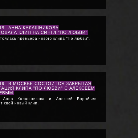
019
АННА КАЛАШНИКОВА
ОВАЛА КЛИП НА СИНГЛ "ПО ЛЮБВИ"
стоялась премьера нового клипа "По любви".
019
В МОСКВЕ СОСТОИТСЯ ЗАКРЫТАЯ
ТАЦИЯ КЛИПА "ПО ЛЮБВИ" С АЛЕКСЕЕМ
ЕВЫМ
 Анна Калашникова и Алексей Воробьев
т свой новый клип.