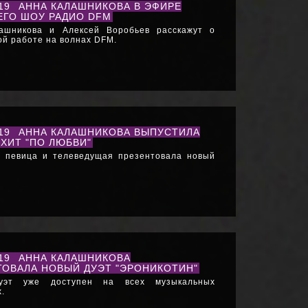
019
АННА КАЛАШНИКОВА В ЭФИРЕ
ЕГО ШОУ РАДИО DFM
ашникова и Алексей Воробьев расскажут о
ой работе на волнах DFM.
019
АННА КАЛАШНИКОВА ВЫПУСТИЛА
ХИТ "ПО ЛЮБВИ"
я певица и телеведущая презентовала новый
019
АННА КАЛАШНИКОВА
ТОВАЛА НОВЫЙ ДУЭТ "ЭРОНИКОТИН"
уэт уже доступен на всех музыкальных
.