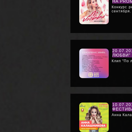
НА PRO
Конкурс р
сентября.
20.07.2
ЛЮБВИ"
Клип "По 
10.07.2
ФЕСТИВА
Анна Кала