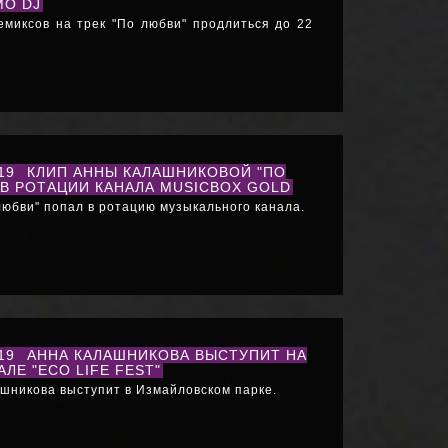
MO DJ
емиксов на трек "По любви" продлиться до 22
019
КЛИП АННЫ КАЛАШНИКОВОЙ "ПО
 В РОТАЦИИ КАНАЛА MUSICBOX GOLD
любви" попал в ротацию музыкального канала.
019
АННА КАЛАШНИКОВА ВЫСТУПИТ НА
ЛЕ "ECO LIFE FEST"
шникова выступит в Измайловском парке.