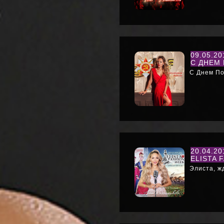
09.05.2
С ДНЕМ
С Днем По
20.04.2
ELISTA 
Элиста, ж