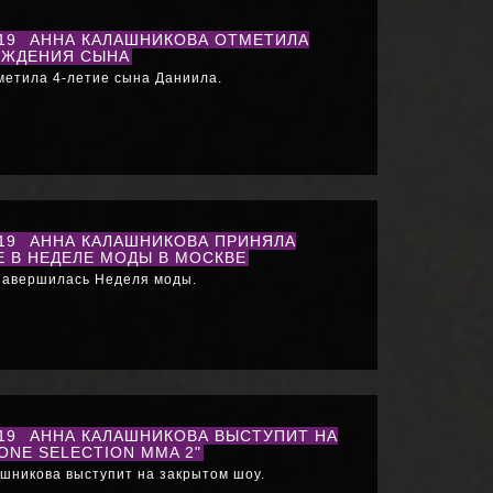
019
АННА КАЛАШНИКОВА ОТМЕТИЛА
ОЖДЕНИЯ СЫНА
метила 4-летие сына Даниила.
019
АННА КАЛАШНИКОВА ПРИНЯЛА
Е В НЕДЕЛЕ МОДЫ В МОСКВЕ
завершилась Неделя моды.
019
АННА КАЛАШНИКОВА ВЫСТУПИТ НА
ONE SELECTION MMA 2"
шникова выступит на закрытом шоу.