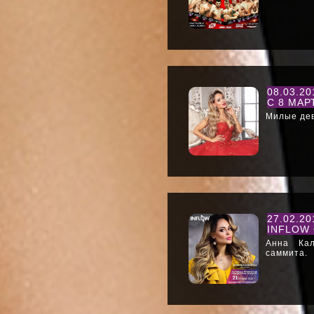
08.03.2
С 8 МАР
Милые дев
27.02.2
INFLOW 
Анна Кал
саммита.