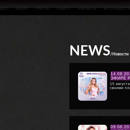
АННА КАЛАШ
ИДЕО
АУДИО
ПРЕССА
CHARITY
КОНТАКТЫ
ВК СООБЩЕСТ
NEWS
/Новости
14.08.2
ЭФИРЕ 
15 август
своими пл
09.08.2