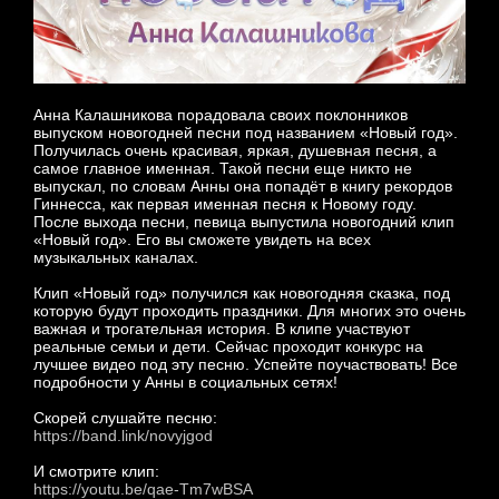
Анна Калашникова порадовала своих поклонников
выпуском новогодней песни под названием «Новый год».
Получилась очень красивая, яркая, душевная песня, а
самое главное именная. Такой песни еще никто не
выпускал, по словам Анны она попадёт в книгу рекордов
Гиннесса, как первая именная песня к Новому году.
После выхода песни, певица выпустила новогодний клип
«Новый год». Его вы сможете увидеть на всех
музыкальных каналах.
Клип «Новый год» получился как новогодняя сказка, под
которую будут проходить праздники. Для многих это очень
важная и трогательная история. В клипе участвуют
реальные семьи и дети. Сейчас проходит конкурс на
лучшее видео под эту песню. Успейте поучаствовать! Все
подробности у Анны в социальных сетях!
Скорей слушайте песню:
https://band.link/novyjgod
И смотрите клип:
https://youtu.be/qae-Tm7wBSA