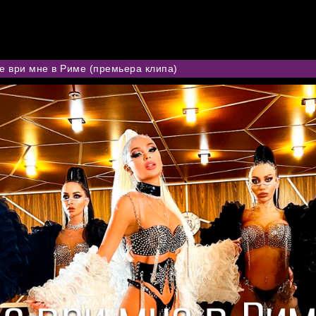
АННА К
ИДЕО
АУДИО
ПРЕССА
CHARITY
КОНТАКТЫ
ВК СООБЩЕСТ
е ври мне в Риме (премьера клипа)
VIDEO
/videos