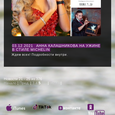
03.12.2021
АННА КАЛАШНИКОВА НА УЖИНЕ
В СТИЛЕ MICHELIN
Ж
дем всех! Подробности внутри.
Новости 21 - 25 из 376
Начало
|
Пред.
|
3
4
5
6
7
|
След.
|
Конец